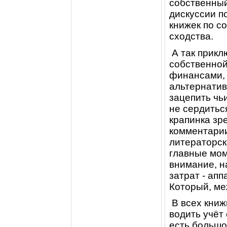
собственный
дискуссии п
книжек по с
сходства.
А так прикл
собственно
финансами, 
альтернатив
зацепить чь
не сердитьс
крапинка зр
комментарии
литераторск
главные мом
внимание, н
затрат - ап
Который, ме
В всех книж
водить учёт
есть большо