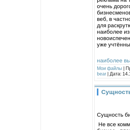
очень дорог
бизнесменов
веб, в част
для раскрут
наиболее из
новоиспечен
уже учтённы
наиболее вы
Мои файлы
|
П
bear
|
Дата:
14.
Cущность
Cущность б
Не все комм