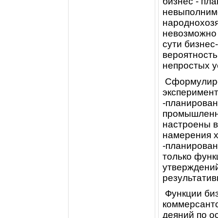
бизнес - пл
невыполнимо
народнохозя
невозможно 
сути бизнес
вероятность
непростых у
Сформулиро
эксперимент
-планирован
промышленны
настроены в
намерения х
-планирован
только функ
утверждений
результатив
Функции биз
коммерсантс
деяний по о