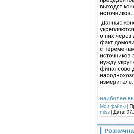
выходят кон
источников.
Данные конф
укрепляются
о них через
факт домови
с переменам
источников 
нужду укруп
финансово-
народнохозя
измерителе.
наиболее вы
Мои файлы
|
П
miss
|
Дата:
07.
Рознична