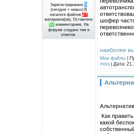
перевозчика
5
Зарегистрировано
автотранспо
(сегодня +
новых
)
В
ответствова
27
каталоге файлов
материала(ов), Оставлено
шофер часто
92
комментариев, На
перевозчико
форуме создано
тем и
ответственно
ответов.
наиболее вы
Мои файлы
|
П
miss
|
Дата:
21.
Альтерна
Альтернатив
Как правит
какой беспо
собственный