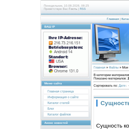
Понедельник, 10.08.2026, 08:25
Приветствую Вас
Гость
|
RSS
Главная
|
Ката
ВАШ IP
Главная
»
Файлы
» Мои
В категории материало
Показано материалов
:
Меню сайта
Сортировать по
:
Дате
Главная страница
Информация о сайте
Сущност
Каталог статей
Блог
Каталог файлов
Анонс новостей
Сущность к