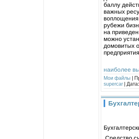
баллу дейст
важных ресу
воплощения 
рубежи бизн
на приведен
можно устан
домовитых о
предприятия
наиболее вы
Мои файлы
|
П
supercar
|
Дата:
Бухгалте
Бухгалтерск
Средство сч