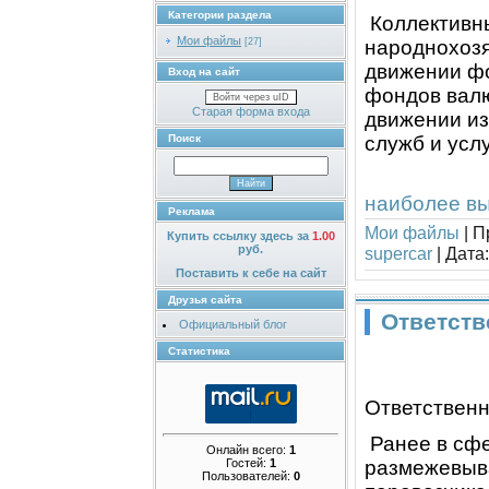
Категории раздела
Коллективны
Мои файлы
народнохоз
[27]
движении ф
Вход на сайт
фондов вал
Войти через uID
Старая форма входа
движении из
служб и услу
Поиск
наиболее вы
Реклама
Мои файлы
|
П
Купить ссылку здесь за
1.00
руб.
supercar
|
Дата:
Поставить к себе на сайт
Друзья сайта
Ответств
Официальный блог
Статистика
Ответственн
Ранее в сфе
Онлайн всего:
1
Гостей:
1
размежевыв
Пользователей:
0