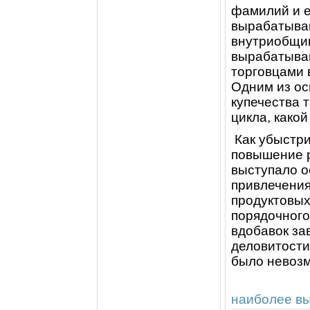
фамилий и е
вырабатыван
внутриобщин
вырабатыван
торговцами 
Одним из ос
купечества 
цикла, какой
Как убыстри
повышение 
выступало о
привлечения
продуктовых
порядочного
вдобавок за
деловитости
было невоз
наиболее вы