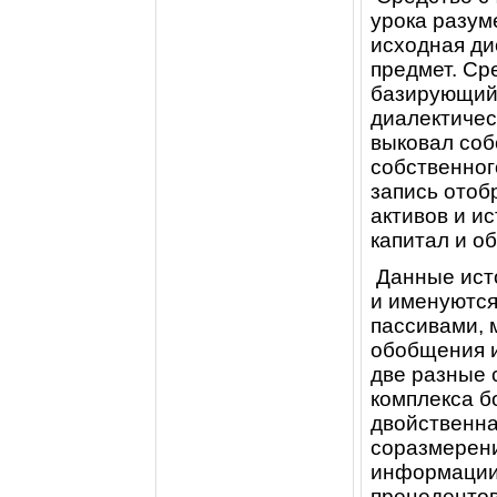
урока разуме
исходная ди
предмет. Ср
базирующий
диалектичес
выковал соб
собственног
запись отоб
активов и и
капитал и о
Данные исто
и именуются
пассивами, 
обобщения 
две разные 
комплекса б
двойственна
соразмерени
информации
прецеденто