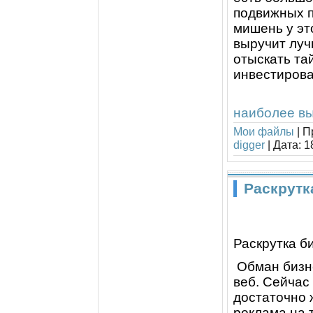
подвижных п
мишень у эт
выручит луч
отыскать та
инвестирова
наиболее вы
Мои файлы
|
П
digger
|
Дата:
1
Раскрутк
Раскрутка б
Обман бизне
веб. Сейчас
достаточно 
реклама на 