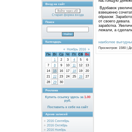
настоящую денежн
Вход на сайт
Вдобавок увеличе
Войти через uID
взвешенно сочета
Старая форма входа
образом: Заработо
от своего девала.
Поиск
заработка. Увелич
лежали, а сделал
наиболее выгодны
Календарь
Просмотров:
1580
|
До
«
Ноябрь 2016
»
Пн
Вт
Ср
Чт
Пт
Сб
Вс
1
2
3
4
5
6
7
8
9
10
11
12
13
14
15
16
17
18
19
20
21
22
23
24
25
26
27
28
29
30
Реклама
Купить ссылку здесь за
1.00
руб.
Поставить к себе на сайт
Архив записей
2016 Сентябрь
2016 Октябрь
2016 Ноябрь