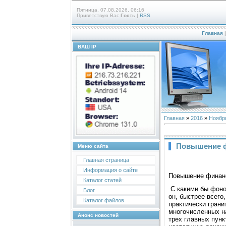
Пятница, 07.08.2026, 06:16
Приветствую Вас
Гость
|
RSS
Главная
ВАШ IP
Главная
»
2016
»
Ноябр
Повышение ф
Меню сайта
Главная страница
Информация о сайте
Повышение финанс
Каталог статей
С какими бы фоно
Блог
он, быстрее всего
Каталог файлов
практически грани
многочисленных на
Анонс новостей
трех главных пунк