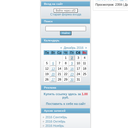
Вход на сайт
Просмотров:
2359
|
До
Войти через uID
Старая форма входа
Поиск
Календарь
«
Декабрь 2016
»
Пн
Вт
Ср
Чт
Пт
Сб
Вс
1
2
3
4
5
6
7
8
9
10
11
12
13
14
15
16
17
18
19
20
21
22
23
24
25
26
27
28
29
30
31
Реклама
Купить ссылку здесь за
1.00
руб.
Поставить к себе на сайт
Архив записей
2016 Сентябрь
2016 Октябрь
2016 Ноябрь