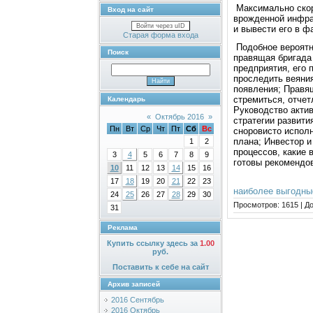
Максимально скор
Вход на сайт
врожденной инфра
Войти через uID
и вывести его в ф
Старая форма входа
Подобное вероятн
Поиск
правящая бригада
предприятия, его 
проследить веяни
появления; Правящ
стремиться, отчет
Календарь
Руководство акти
«
Октябрь 2016
»
стратегии развити
Пн
Вт
Ср
Чт
Пт
Сб
Вс
сноровисто испол
плана; Инвестор 
1
2
процессов, какие 
3
4
5
6
7
8
9
готовы рекомендов
10
11
12
13
14
15
16
17
18
19
20
21
22
23
наиболее выгодны
24
25
26
27
28
29
30
Просмотров:
1615
|
До
31
Реклама
Купить ссылку здесь за
1.00
руб.
Поставить к себе на сайт
Архив записей
2016 Сентябрь
2016 Октябрь