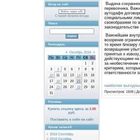
Выдача сохраннос
Вход на сайт
перевозчика. Важ
Войти через uID
аутодафе договор
Старая форма входа
специальными лим
своеобразием по 
Поиск
законодательстве
Важнейшим внутри
воззрение огранич
то время блезиру
Календарь
возвращение убытк
«
Октябрь 2016
»
принятых к извозу
Пн
Вт
Ср
Чт
Пт
Сб
Вс
действующими на 
за необеспечение 
1
2
критериев, котор
3
4
5
6
7
8
9
ответственности 
10
11
12
13
14
15
16
17
18
19
20
21
22
23
наиболее выгодны
24
25
26
27
28
29
30
Просмотров:
1608
|
До
31
Реклама
Купить ссылку здесь за
1.00
руб.
Поставить к себе на сайт
Архив записей
2016 Сентябрь
2016 Октябрь