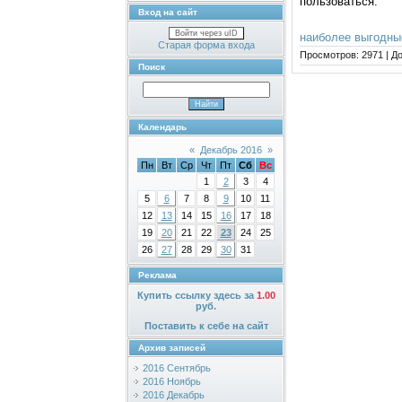
пользоваться.
Вход на сайт
Войти через uID
наиболее выгодны
Старая форма входа
Просмотров:
2971
|
До
Поиск
Календарь
«
Декабрь 2016
»
Пн
Вт
Ср
Чт
Пт
Сб
Вс
1
2
3
4
5
6
7
8
9
10
11
12
13
14
15
16
17
18
19
20
21
22
23
24
25
26
27
28
29
30
31
Реклама
Купить ссылку здесь за
1.00
руб.
Поставить к себе на сайт
Архив записей
2016 Сентябрь
2016 Ноябрь
2016 Декабрь