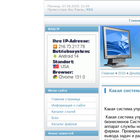
Пятница, 07.08.2026, 21:09
Приветствую Вас
Гость
|
RSS
Главн
ВАШ IP
Главная
»
2016
»
Декаб
Какая систе
Меню сайта
Главная страница
Информация о сайте
Какая система уп
Каталог статей
Какая система уп
Блог
бизнесменов Сист
Каталог файлов
аппарат службы на
фирмах. Проверка
Анонс новостей
вывода задач и ра