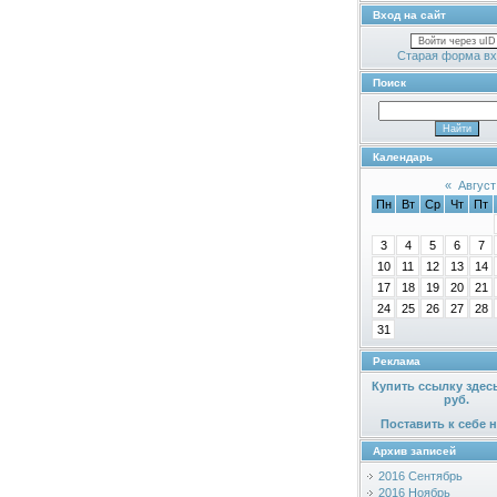
Вход на сайт
Войти через uID
Старая форма вх
Поиск
Календарь
«
Август
Пн
Вт
Ср
Чт
Пт
3
4
5
6
7
10
11
12
13
14
17
18
19
20
21
24
25
26
27
28
31
Реклама
Купить ссылку здес
руб.
Поставить к себе н
Архив записей
2016 Сентябрь
2016 Ноябрь