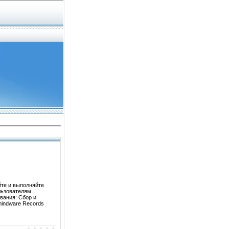
те и выполняйте
льзователям
вания: Сбор и
mindware Records