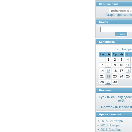
Вход на сайт
Войти через uID
Старая форма вх
Поиск
Календарь
«
Ноябрь
Пн
Вт
Ср
Чт
Пт
1
2
3
4
7
8
9
10
11
14
15
16
17
18
21
22
23
24
25
28
29
30
Реклама
Купить ссылку здес
руб.
Поставить к себе н
Архив записей
2016 Сентябрь
2016 Ноябрь
2016 Декабрь