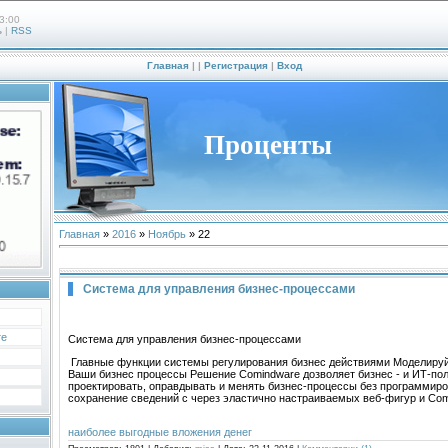
3:00
ь
|
RSS
Главная
|
|
Регистрация
|
Вход
Проценты
Главная
»
2016
»
Ноябрь
»
22
Система для управления бизнес-процессами
те
Система для управления бизнес-процессами
Главные функции системы регулирования бизнес действиями Моделируй
Ваши бизнес процессы Решение Comindware дозволяет бизнес - и ИТ-по
проектировать, оправдывать и менять бизнес-процессы без программиро
сохранение сведений с через эластично настраиваемых веб-фигур и Co
наиболее выгодные вложения денег