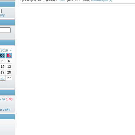
Просмотров:
1801
|
Добавил:
miss
|
Дата:
22.11.2016
|
Комментарии (1)
ода
 2016
»
Сб
Вс
5
6
12
13
19
20
26
27
ь за
1.00
а сайт