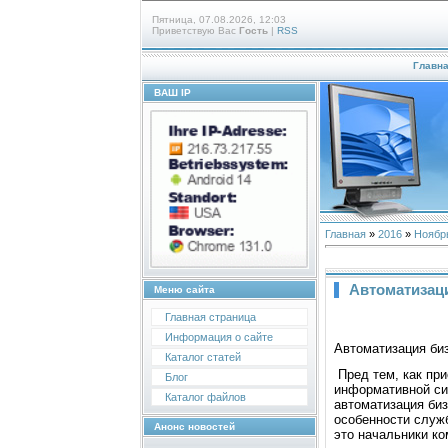
Пятница, 07.08.2026, 12:03
Приветствую Вас
Гость
|
RSS
Главн
ВАШ IP
Главная
»
2016
»
Ноябр
Автоматизац
Меню сайта
Главная страница
Информация о сайте
Автоматизация би
Каталог статей
Пред тем, как при
Блог
информативной сис
Каталог файлов
автоматизация биз
особенности служ
Анонс новостей
это начальники к