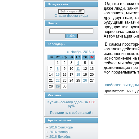
Однако в связи о
Вход на сайт
даже люди, заним
Войти через uID
компаниях, мыслят
Старая форма входа
друг друга нам, т
будущими заказчик
Поиск
предприятию нужн
первоначальный о
Автоматизация биз
В самом просторн
Календарь
комплект действий
«
Ноябрь 2016
»
исполнения некото
Пн
Вт
Ср
Чт
Пт
Сб
Вс
их исполнение на 
сейчас мы облада
1
2
3
4
5
6
дозволяющие при в
7
8
9
10
11
12
13
мог проделывать т
14
15
16
17
18
19
20
21
22
23
24
25
26
27
наиболее выгодны
28
29
30
Просмотров:
1659
|
До
Реклама
Купить ссылку здесь за
1.00
руб.
Поставить к себе на сайт
Архив записей
2016 Сентябрь
2016 Ноябрь
2016 Декабрь